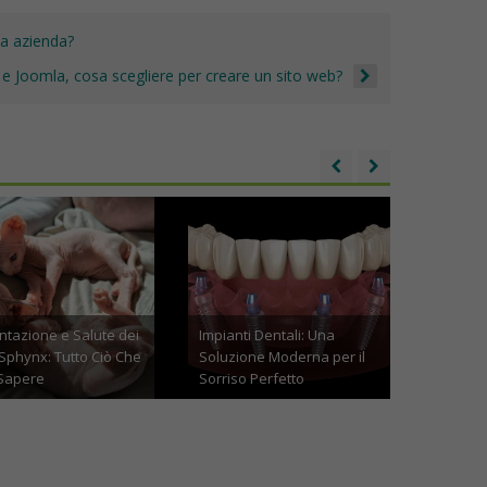
t
k
ua azienda?
e Joomla, cosa scegliere per creare un sito web?
i Dentali: Una
Noleggio a br
ne Moderna per il
Retail: uno studio rivela le
cos’è e quali 
 Perfetto
tendenze chiave del 2024
requisiti richi
io 10th, 2024
Ottobre 28th, 2023
Settembre 