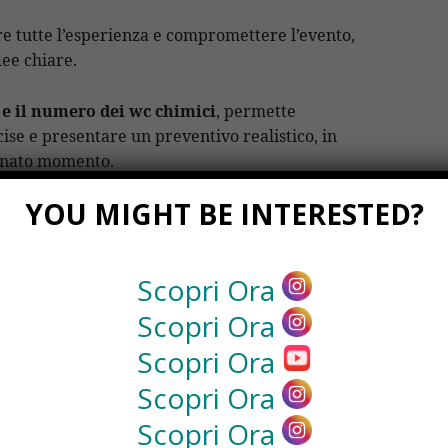
re tutte l’esperienza e compromettere l’evento,
dee chiare.
 e il numero dei wc chimici
, permette
cise e presentare un preventivo realistico, in
minato momento.
YOU MIGHT BE INTERESTED?
enerico all’azienda, poiché potrebbe decidere
 potrebbero non rispondere adeguatamente alle
Scopri Ora
un servizio di noleggio bagno chimici
Scopri Ora
ti sulle reali esigenze del cliente.
Scopri Ora
ni,
professionisti del settore
lavorano per
Scopri Ora
r prezzo sul mercato.
Scopri Ora