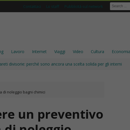
Contattaci
Lo staff
Pubblicità sul network
ng
Lavoro
Internet
Viaggi
Video
Cultura
Economi
areti divisorie: perché sono ancora una scelta solida per gli interni
 di noleggio bagni chimici
re un preventivo
 di noleggio