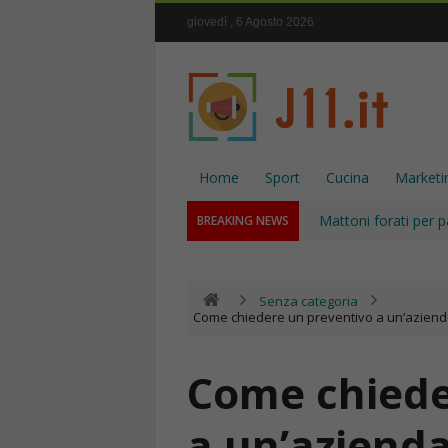
giovedì , 6 Agosto 2026
Home
Sport
Cucina
Marketi
Mattoni forati per p
BREAKING NEWS
Senza categoria
Come chiedere un preventivo a un’azienda
Come chiede
a un’azienda