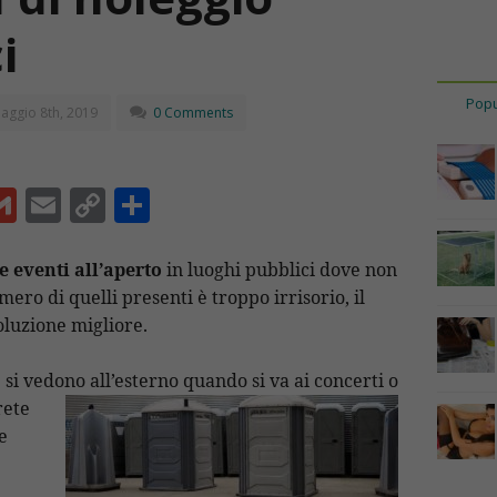
i
Popu
aggio 8th, 2019
0 Comments
G
E
C
C
m
m
o
o
ai
ai
p
n
e eventi all’aperto
in luoghi pubblici dove non
umero di quelli presenti è troppo irrisorio, il
l
l
y
di
oluzione migliore.
Li
vi
n
di
e si vedono all’esterno quando si va ai concerti o
t
k
rete
e