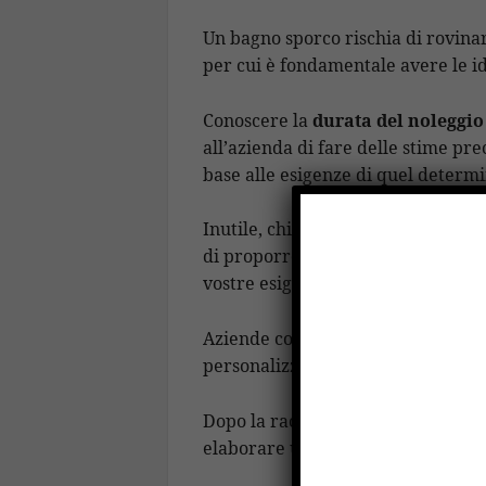
Un bagno sporco rischia di rovina
per cui è fondamentale avere le i
Conoscere la
durata del noleggio
all’azienda di fare delle stime pre
base alle esigenze di quel deter
Inutile, chiedere un preventivo g
di proporre i vari pacchetti che
vostre esigenze.
Aziende come
ecotaurus
offrono 
personalizzato, con preventivi basa
Dopo la raccolta delle informazio
elaborare un preventivo al miglio