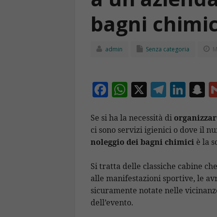
bagni chimic
admin
Senza categoria
M
F
W
X
T
Li
S
ac
h
el
n
n
e
at
e
k
a
Se si ha la necessità di
organizzar
ci sono servizi igienici o dove il n
b
s
gr
e
p
noleggio dei bagni chimici
è la s
o
A
a
dI
c
o
p
m
n
h
Si tratta delle classiche cabine ch
k
p
a
alle manifestazioni
sportive, le av
sicuramente notate nelle vicinanz
dell’evento.