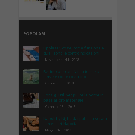
POPOLARI
Lipolaser, cos’è, come funziona e
quali sono le controindicazioni
Novembre 14th, 2018
Recinto per cani fai da te, cosa
serve e come costruirlo
Gennaio 8th, 2018
Consigli utili per pulire le borse in
base al loro materiale
Gennaio 15th, 2018
Napoli by Night: dai pub alla serata
con escort Napoli.
Maggio 3rd, 2018