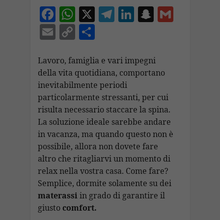
F
W
X
T
Li
S
G
ac
h
el
n
n
m
E
C
C
e
at
e
k
a
ai
m
o
o
b
s
gr
e
p
l
ai
p
n
Lavoro, famiglia e vari impegni
o
A
a
dI
c
della vita quotidiana, comportano
l
y
di
inevitabilmente periodi
o
p
m
n
h
Li
vi
particolarmente stressanti, per cui
k
p
at
n
di
risulta necessario staccare la spina.
k
La soluzione ideale sarebbe andare
in vacanza, ma quando questo non è
possibile, allora non dovete fare
altro che ritagliarvi un momento di
relax nella vostra casa. Come fare?
Semplice, dormite solamente su dei
materassi
in grado di garantire il
giusto
comfort.