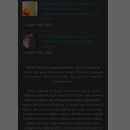
Parete tagliafuoco: normativa,
compartimentazione e
certificazione della resistenza al
fuoco
Giugno 18th, 2026
Paolo Avanzi artista: un percorso
tra pittura, ricerca e linguaggi
culturali
Giugno 17th, 2026
Eccetto dove diversamente indicato, tutti i contenuti di
Questo Sito sono rilasciati sotto licenza "Creative Commons
Attribuzione - Non commerciale - Non opere derivate 3.0
Italia License".
Tutti i contenuti di Questo Sito possono quindi essere
utilizzati a patto di citare sempre Questo Sito come fonte ed
inserire un link o un collegamento visibile a Questo Sito
oppure alla pagina dell'articolo. In nessun caso i contenuti di
Questo Sito possono essere utilizzati per scopi commerciali.
Eventuali permessi ulteriori relativi all'utilizzo dei contenuti
pubblicati possono essere richiesti a info@sitiwebjoomla.it.
Questo Sito non è responsabile dei contenuti dei siti in
collegamento, della qualità o correttezza dei dati forniti da