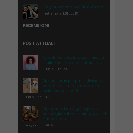
I migliori cantanti pop degli anni 90
Settembre 12th, 2018
RECENSIONI
POST ATTUALI
Capelli ricci secchi: cause, rimedi e
routine per ritrovare morbidezza
Luglio 25th, 2026
Mattoni forati per pareti divisorie:
perché sono ancora una scelta
solida per gli interni
Luglio 10th, 2026
Mangiare a Lucca: guida pratica
per scegliere il ristorante giusto nel
centro storico
Giugno 25th, 2026