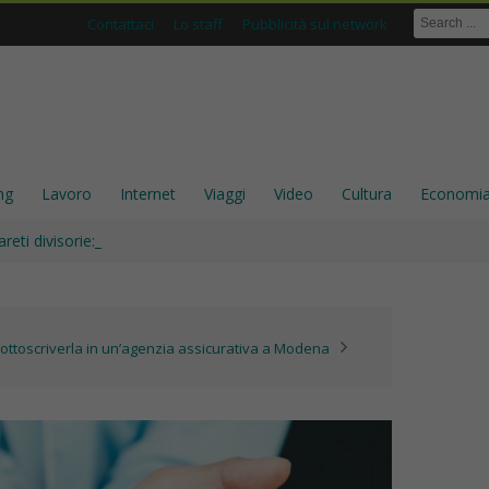
Contattaci
Lo staff
Pubblicità sul network
ng
Lavoro
Internet
Viaggi
Video
Cultura
Economi
areti divisorie: perché sono ancora una scelta solida per gli _
sottoscriverla in un’agenzia assicurativa a Modena