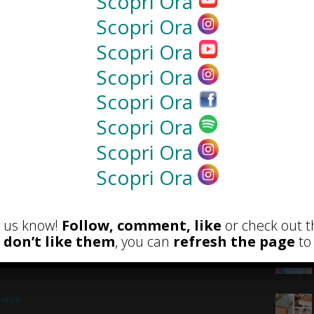
Scopri Ora
Scopri Ora
NEWS
Scopri Ora
Scopri Ora
Scopri Ora
Scopri Ora
Scopri Ora
Scopri Ora
RECENSIONI
POST A
et us know!
Follow, comment, like
or check out t
u don’t like them
, you can
refresh the page
to 
 e
serve