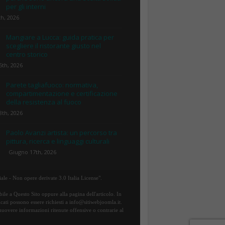
per gli interni
th, 2026
Mangiare a Lucca: guida pratica per
scegliere il ristorante giusto nel
centro storico
5th, 2026
Parete tagliafuoco: normativa,
compartimentazione e certificazione
della resistenza al fuoco
8th, 2026
Paolo Avanzi artista: un percorso tra
pittura, ricerca e linguaggi culturali
Giugno 17th, 2026
ale - Non opere derivate 3.0 Italia License".
ile a Questo Sito oppure alla pagina dell'articolo. In
icati possono essere richiesti a info@sitiwebjoomla.it.
rimuovere informazioni ritenute offensive o contrarie al