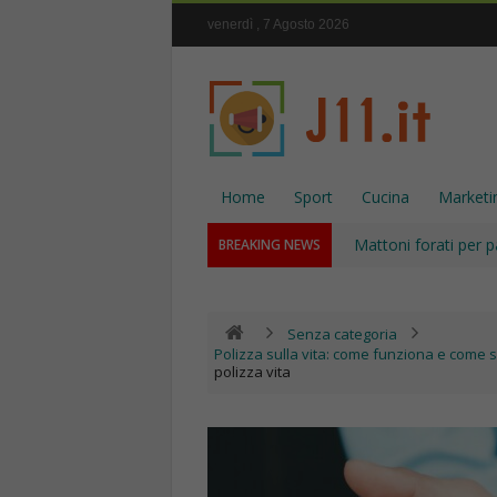
venerdì , 7 Agosto 2026
Home
Sport
Cucina
Marketi
Mattoni forati per p
BREAKING NEWS
Senza categoria
Polizza sulla vita: come funziona e come 
polizza vita