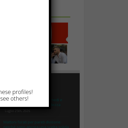
 IN UNA FOTO
TTUALI
hese profiles!
see others!
Capelli ricci secchi: cause, rimedi e
routine per ritrovare morbidezza
Luglio 25th, 2026
Mattoni forati per pareti divisorie:
perché sono ancora una scelta solida