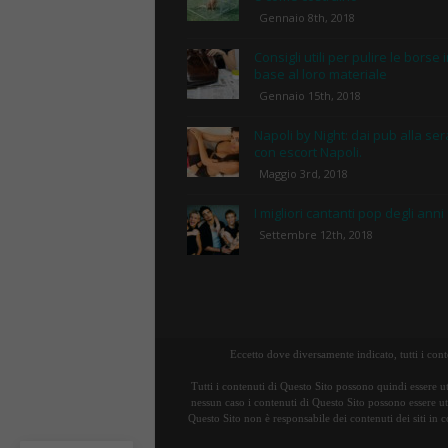
Gennaio 8th, 2018
Consigli utili per pulire le borse 
base al loro materiale
Gennaio 15th, 2018
Napoli by Night: dai pub alla ser
con escort Napoli.
Maggio 3rd, 2018
I migliori cantanti pop degli anni
Settembre 12th, 2018
Eccetto dove diversamente indicato, tutti i con
Tutti i contenuti di Questo Sito possono quindi essere ut
nessun caso i contenuti di Questo Sito possono essere uti
Questo Sito non è responsabile dei contenuti dei siti in c